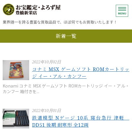
ブランド品、金、プラチナ・銀・
業界随一を誇る豊富な買取品目で、ほぼ何でもお買取いたします！
新着一覧
ホーム
金・プラチナ・銀・ダイヤモンドの売却
2022年10月02日
ブランドバッグ・小物・時計の売却
コナミ MSX ゲームソフト ROMカートリッ
ジ イー・アル・カンフー
買取方法
Konami コナミ MSX ゲームソフト ROMカートリッジ イー・アル・
カンフー 箱付きを...
お問い合わせ
2022年10月01日
鉄道模型 Nゲージ 10系 寝台急行 津軽
DD51 後期 耐寒形 全12両