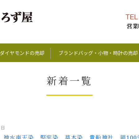
ブランド品、金、プラ
ダイヤモンドの売却
ブランドバッグ・小物・時計の売却
新着一覧
8日
 神水南天染 堅牢染 草木染 貴船神社 絹100