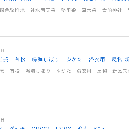
御色紋附地 神水南天染 堅牢染 草木染 貴船神社 絹1
7日
工芸 有松 鳴海しぼり ゆかた 浴衣用 反物 
芸 有松 鳴海しぼり ゆかた 浴衣用 反物 新品未
6日
 グッチ GUCCI ENVY 香水 50ml