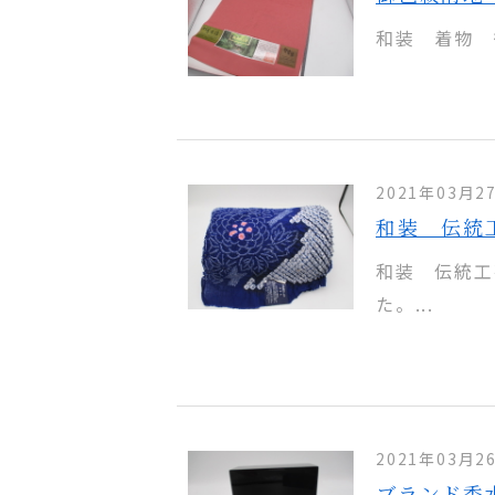
和装 着物 
2021年03月2
和装 伝統
和装 伝統工
た。...
2021年03月2
ブランド香水