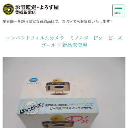
ブランド品、金、プラチナ・銀・
業界随一を誇る豊富な買取品目で、ほぼ何でもお買取いたします！
ホーム
コンパクトフィルムカメラ ミノルタ P’ｓ ピーズ
ゴールド 新品未使用
金・プラチナ・銀・ダイヤモンドの売却
ブランドバッグ・小物・時計の売却
買取方法
お問い合わせ