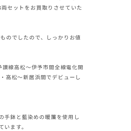
 全8両セットをお買取りさせていた
いものでしたので、しっかりお値
。
の予讃線高松～伊予市間全線電化開
山・高松～新居浜間でデビューし
の手鉢と藍染めの暖簾を使用し
ています。