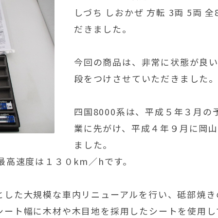
しづち しおかぜ 方転 3両 5両
だきました。
今回の商品は、非常に状態が良
段をつけさせていただきました
四国8000系は、平成５年３月
業に先がけ、平成４年９月に岡
ました。
最高速度は１３０km／hです。
とした大規模な車内リニューアルを行い、砥部焼き
シート幅に木材や木目地を採用したシートを使用し