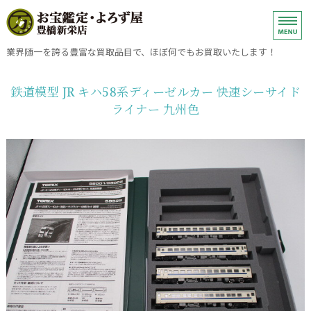
ブランド品、金、プラチナ・銀・
業界随一を誇る豊富な買取品目で、ほぼ何でもお買取いたします！
ホーム
鉄道模型 JR キハ58系ディーゼルカー 快速シーサイド
ライナー 九州色
金・プラチナ・銀・ダイヤモンドの売却
ブランドバッグ・小物・時計の売却
買取方法
お問い合わせ