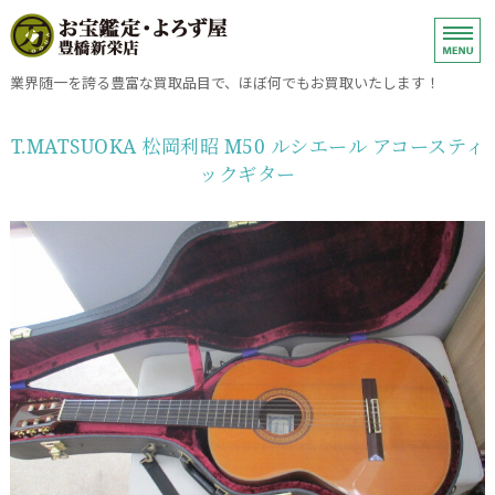
ブランド品、金、プラチナ・銀・
業界随一を誇る豊富な買取品目で、ほぼ何でもお買取いたします！
ホーム
T.MATSUOKA 松岡利昭 M50 ルシエール アコースティ
ックギター
金・プラチナ・銀・ダイヤモンドの売却
ブランドバッグ・小物・時計の売却
買取方法
お問い合わせ