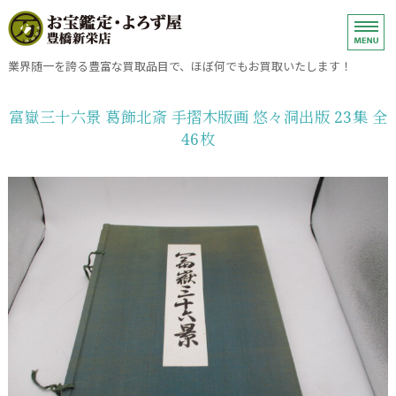
ブランド品、金、プラチナ・銀・
業界随一を誇る豊富な買取品目で、ほぼ何でもお買取いたします！
ホーム
富嶽三十六景 葛飾北斎 手摺木版画 悠々洞出版 23集 全
46枚
金・プラチナ・銀・ダイヤモンドの売却
ブランドバッグ・小物・時計の売却
買取方法
お問い合わせ