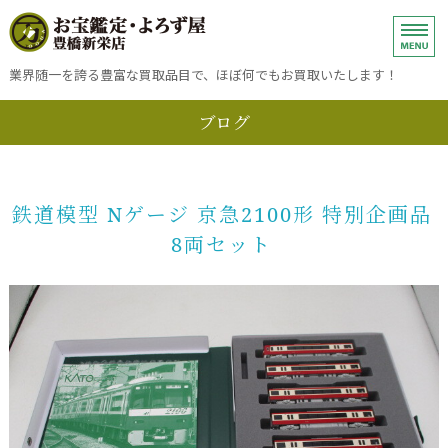
ブランド品、金、プラチナ・銀・
業界随一を誇る豊富な買取品目で、ほぼ何でもお買取いたします！
ブログ
ホーム
金・プラチナ・銀・ダイヤモンドの売却
鉄道模型 Nゲージ 京急2100形 特別企画品
ブランドバッグ・小物・時計の売却
8両セット
買取方法
お問い合わせ